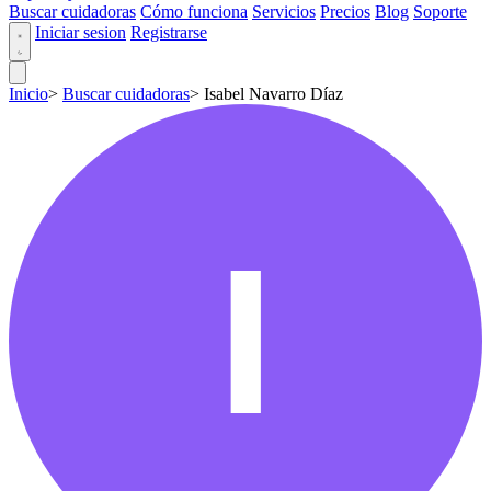
Buscar cuidadoras
Cómo funciona
Servicios
Precios
Blog
Soporte
Iniciar sesion
Registrarse
Inicio
>
Buscar cuidadoras
>
Isabel Navarro Díaz