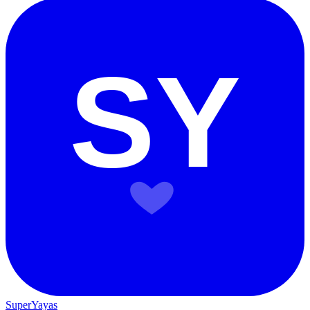
SY
SuperYayas